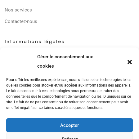
Nos services
Contactez-nous
Informations légales
Mentions légales
Gérer le consentement aux
Politique de cookies (UE)
cookies
Pour offrir les meilleures expériences, nous utilisons des technologies telles
Nos Réseaux
que les cookies pour stocker et/ou accéder aux informations des appareils.
Le fait de consentir à ces technologies nous permettra de traiter des
données telles que le comportement de navigation ou les ID uniques sur ce
site. Le fait de ne pas consentir ou de retirer son consentement peut avoir
un effet négatif sur certaines caractéristiques et fonctions.
Accepter
ce site a été financé à l’aide du FEDER (REACT-UE) dans le cadre de la réponse de l’Union
européenne à la pandémie COVID-19. L’Europe s’engage à La Réunion.