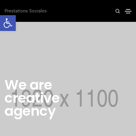
Prestations Sociales
Ouvrir la barre d’outils
We are
creative
agency