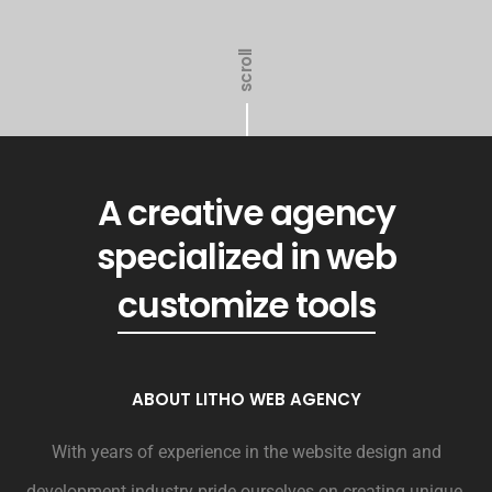
scroll
A creative agency
specialized in web
customize tools
ABOUT LITHO WEB AGENCY
With years of experience in the website design and
development industry pride ourselves on creating unique,