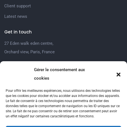
Client support
Latest news
Get in touch
27 Eden walk eden centre,
Orchard view, Paris, France
+1 234 567 890
Gérer le consentement aux
info@yourdomain.com
cookies
Follow us on Instagram
Pour offrir les meilleures expériences, nous utilisons des technologies telles
que les cookies pour stocker et/ou accéder aux informations des appareils.
Le fait de consentir à ces technologies nous permettra de traiter des
FOLLOW INSTAGRAM
données telles que le comportement de navigation ou les ID uniques sur ce
site. Le fait de ne pas consentir ou de retirer son consentement peut avoir
un effet négatif sur certaines caractéristiques et fonctions.